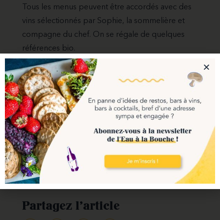
Tous les menus peuvent être accordés avec des
vins sélectionnés par Sophie, la sommelière et
compagne du chef. On se régale de quelques
références bio.
Dans la salle
Cadre chic avec les tables en marbre et les
banquettes en velours, jazz en fond sonore et
belle vaisselle en porcelaine : tout y est pour un
repas qui sort de l’ordinaire.
Crédits : Maximin Hellio