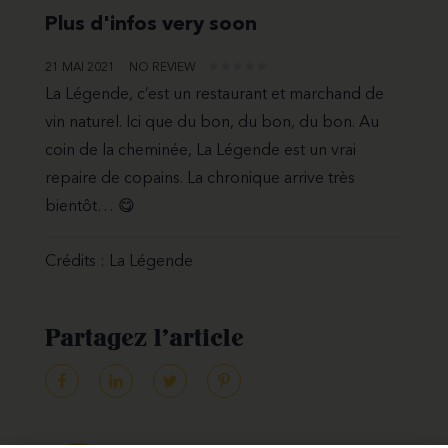
Plus d'infos very soon
21 MAI 2021
NO REVIEW
La Légende, c’est un restaurant et marchand de
vin naturel. Ici que du bon, du bon, du bon. Au
coin de la cheminée, La Légende est un vrai
repaire de copains. La chronique arrive très
bientôt… 😋
Crédits : La Légende