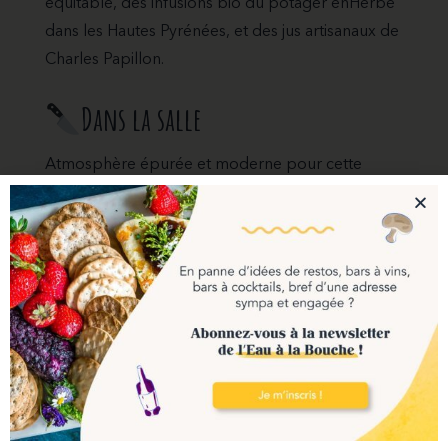
équitable, des infusions bio du potager enHerbé
dans les Hautes Pyrénées, et des jus artisanaux de
Charles Papillon.
Dans la salle
Atmosphère épurée et moderne pour cette
ancienne imprimerie, dont le mur du fond,
recouvert d’anciennes unes de journaux, se fait
garant du souvenir. La salle tout en longueur
s’ouvre à l’arrière sur une belle verrière, dans
laquelle on peut voir le chef à l’œuvre par la
cuisine ouverte. Tables en bois, lampes design et
ampoules à filaments achèvent de donner une
touche trendy au lieu.