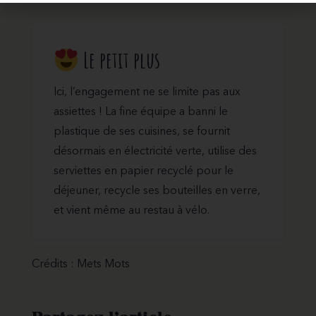
Le petit plus
Ici, l’engagement ne se limite pas aux
assiettes ! La fine équipe a banni le
plastique de ses cuisines, se fournit
désormais en électricité verte, utilise des
serviettes en papier recyclé pour le
déjeuner, recycle ses bouteilles en verre,
et vient même au restau à vélo.
Crédits : Mets Mots