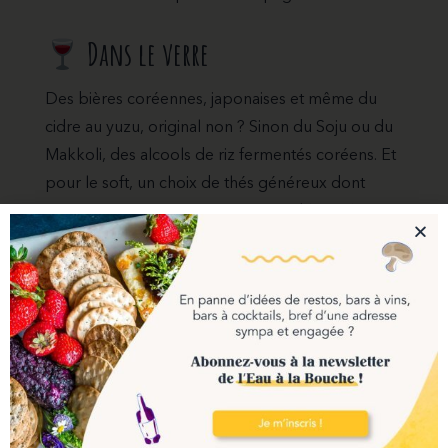
Dans le verre
Des bières coréennes, japonaises et même du
cidre au yuzu, original non ? Sinon du Soju ou du
Makkoli, des alcools de riz fermentés coréens. Et
pour le soft, un choix de thés généreux dont
prune verte coréenne, coing et miel (miam) ou
encore celui au sceau de Salomon !
Dans la salle
Salle miniature, blanche avec des coffres de bois
qui font office de banquette. Petites guirlandes en
papier mâché et plantes vertes pour l’ambiance
vivante mais zen. Sans oublier les superbes